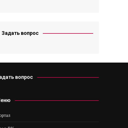
Задать вопрос
адать вопрос
еню
ортал