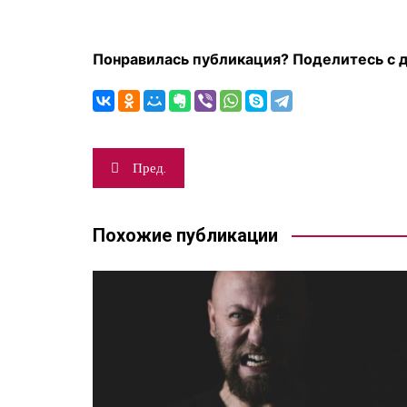
Психотипы и
метапрограммы
Фундамент прочных
Понравилась публикация? Поделитесь с 
отношений
Разное
Навигация
Пред.
по
записям
Похожие публикации