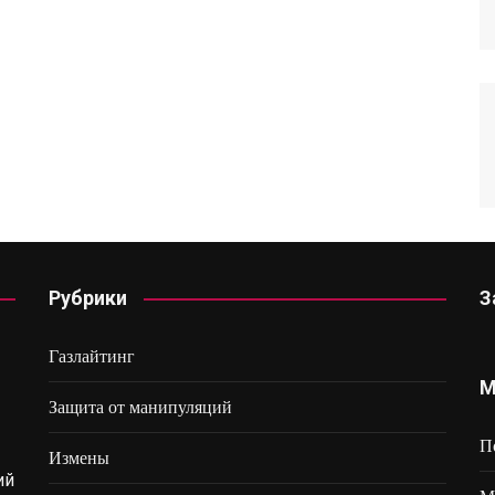
Рубрики
З
Газлайтинг
М
Защита от манипуляций
П
Измены
ий