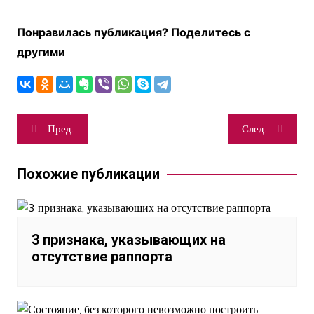
Понравилась публикация? Поделитесь с
другими
Навигация
Пред.
След.
по
записям
Похожие публикации
3 признака, указывающих на
отсутствие раппорта