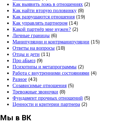
Как выявить ложь в отношениях
(2)
Как найти вторую половинку
(8)
Как разрушаются отношения
(19)
Как управлять партнером
(14)
Какой партнёр мне нужен?
(2)
Личные границы
(6)
Манипуляции и контрманипуляции
(15)
Ответы на вопросы
(18)
Отцы и дети
(11)
Про аБьюз
(9)
Психотипы и метапрограммы
(2)
Работа с внутренними состояниями
(4)
Разное
(43)
Созависимые отношения
(5)
Тревожные звоночки
(8)
Фундамент прочных отношений
(5)
Ценности и критерии партнера
(2)
Мы в ВК